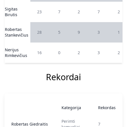
Sigitas
23
7
2
7
2
Birutis
Robertas
28
5
9
3
1
Stankevičius
Nerijus
16
0
2
3
2
Rimkevičius
Rekordai
Kategorija
Rekordas
Perimti
Robertas Giedraitis
7
kamuoliai