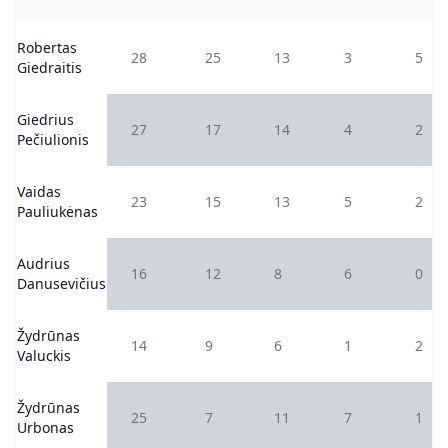
Robertas
28
25
13
3
5
Giedraitis
Giedrius
27
17
14
4
2
Pečiulionis
Vaidas
23
15
13
5
2
Pauliukėnas
Audrius
16
12
8
6
0
Danusevičius
Žydrūnas
14
9
6
1
2
Valuckis
Žydrūnas
25
7
11
7
1
Urbonas