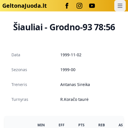
GeltonaJuoda.lt
Open
Šiauliai - Grodno-93 78:56
Data
1999-11-02
Sezonas
1999-00
Treneris
Antanas Sireika
Turnyras
R.Koračo taurė
MIN
EFF
PTS
REB
AS