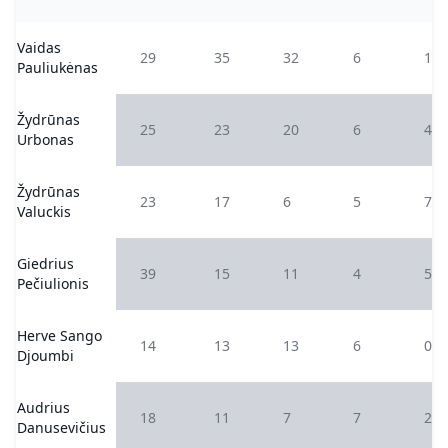
Vaidas
29
35
32
6
1
Pauliukėnas
Žydrūnas
25
23
20
6
4
Urbonas
Žydrūnas
23
17
6
5
7
Valuckis
Giedrius
39
15
11
4
5
Pečiulionis
Herve Sango
14
13
13
6
0
Djoumbi
Audrius
18
11
7
7
2
Danusevičius