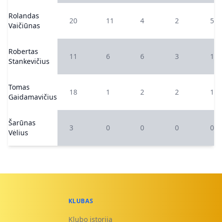
Rolandas
20
11
4
2
5
Vaičiūnas
Robertas
11
6
6
3
1
Stankevičius
Tomas
18
1
2
2
1
Gaidamavičius
Šarūnas
3
0
0
0
0
Vėlius
KLUBAS
Klubo istorija