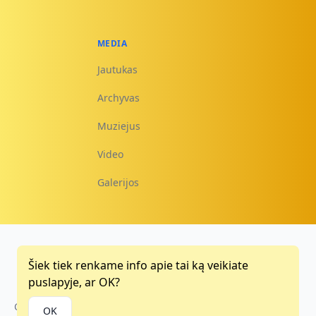
MEDIA
Jautukas
Archyvas
Muziejus
Video
Galerijos
Šiek tiek renkame info apie tai ką veikiate
Facebook
Instagram
Youtube
puslapyje, ar OK?
Copyright © 2015 - 2026
OK