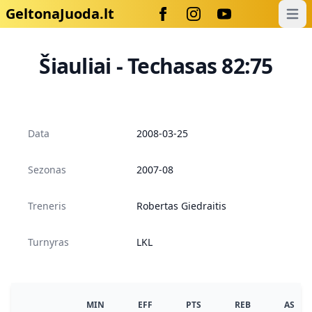
GeltonaJuoda.lt
Open
Šiauliai - Techasas 82:75
Data
2008-03-25
Sezonas
2007-08
Treneris
Robertas Giedraitis
Turnyras
LKL
MIN
EFF
PTS
REB
AS