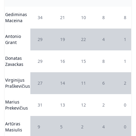
Gediminas
34
21
10
8
8
Maceina
Antonio
29
19
22
4
1
Grant
Donatas
29
16
15
8
1
Zavackas
Virginijus
27
14
11
6
2
Praškevičius
Marius
31
13
12
2
0
Prekevičius
Artūras
9
5
2
4
0
Masiulis