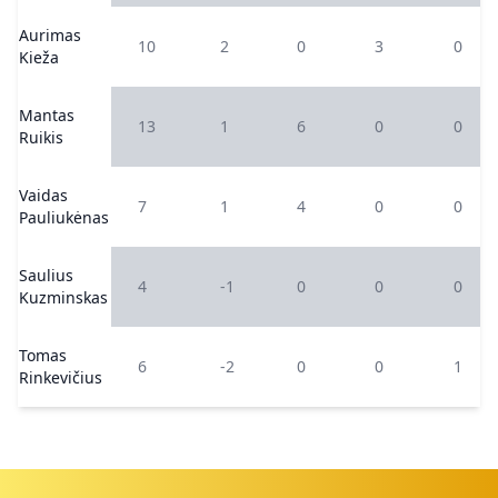
Aurimas
10
2
0
3
0
Kieža
Mantas
13
1
6
0
0
Ruikis
Vaidas
7
1
4
0
0
Pauliukėnas
Saulius
4
-1
0
0
0
Kuzminskas
Tomas
6
-2
0
0
1
Rinkevičius