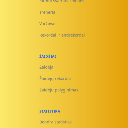
Klubui svarbūs žmonės
Treneriai
Varžovai
Rekordai ir antirekordai
ŽAIDĖJAI
Žaidėjai
Žaidėjų rekordai
Žaidėjų palyginimas
STATISTIKA
Bendra statistika