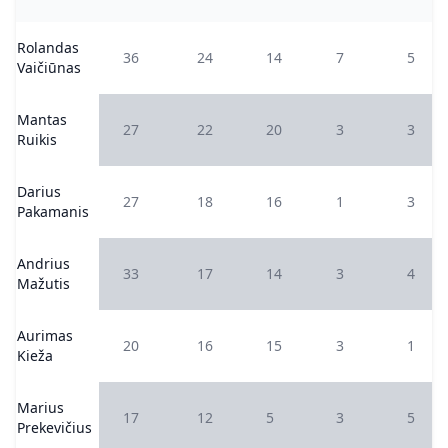
Rolandas
36
24
14
7
5
Vaičiūnas
Mantas
27
22
20
3
3
Ruikis
Darius
27
18
16
1
3
Pakamanis
Andrius
33
17
14
3
4
Mažutis
Aurimas
20
16
15
3
1
Kieža
Marius
17
12
5
3
5
Prekevičius