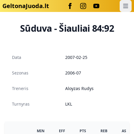
GeltonaJuoda.lt
Open
Sūduva - Šiauliai 84:92
Data
2007-02-25
Sezonas
2006-07
Treneris
Aloyzas Rudys
Turnyras
LKL
MIN
EFF
PTS
REB
AS