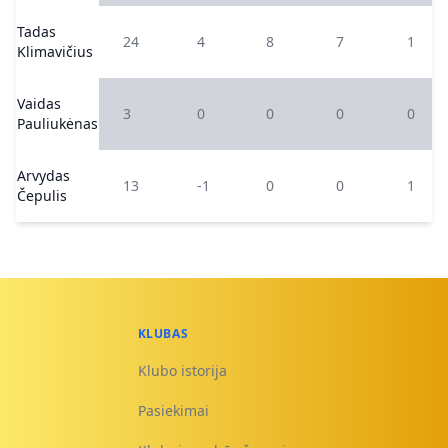
Tadas
24
4
8
7
1
Klimavičius
Vaidas
3
0
0
0
0
Pauliukėnas
Arvydas
13
-1
0
0
1
Čepulis
KLUBAS
Klubo istorija
Pasiekimai