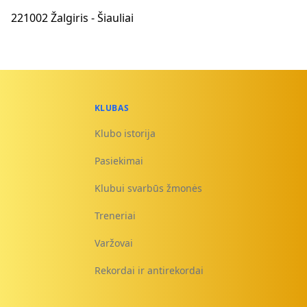
221002 Žalgiris - Šiauliai
KLUBAS
Klubo istorija
Pasiekimai
Klubui svarbūs žmonės
Treneriai
Varžovai
Rekordai ir antirekordai