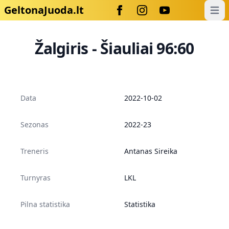
GeltonaJuoda.lt
Open
Žalgiris - Šiauliai 96:60
Data
2022-10-02
Sezonas
2022-23
Treneris
Antanas Sireika
Turnyras
LKL
Pilna statistika
Statistika