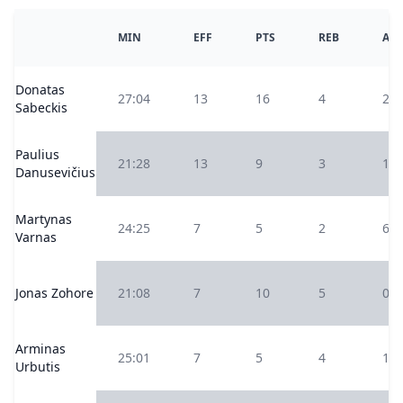
MIN
EFF
PTS
REB
AS
Donatas
27:04
13
16
4
2
Sabeckis
Paulius
21:28
13
9
3
1
Danusevičius
Martynas
24:25
7
5
2
6
Varnas
Jonas Zohore
21:08
7
10
5
0
Arminas
25:01
7
5
4
1
Urbutis