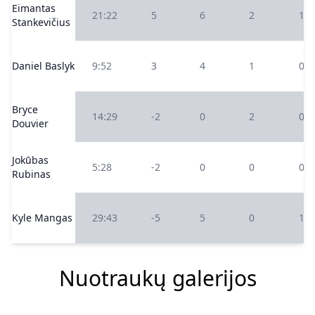
Eimantas
21:22
5
6
2
1
Stankevičius
Daniel Baslyk
9:52
3
4
1
0
Bryce
14:29
-2
0
2
0
Douvier
Jokūbas
5:28
-2
0
0
0
Rubinas
Kyle Mangas
29:43
-5
5
0
1
Nuotraukų galerijos