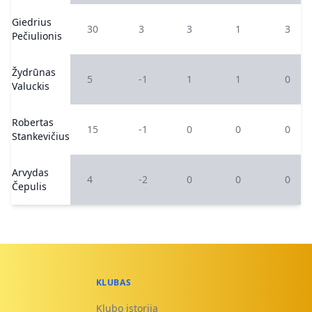
Giedrius
30
3
3
1
3
Pečiulionis
Žydrūnas
5
-1
1
1
0
Valuckis
Robertas
15
-1
0
0
0
Stankevičius
Arvydas
4
-2
0
0
0
Čepulis
KLUBAS
Klubo istorija