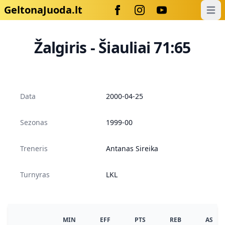
GeltonaJuoda.lt
Open
Žalgiris - Šiauliai 71:65
Data
2000-04-25
Sezonas
1999-00
Treneris
Antanas Sireika
Turnyras
LKL
MIN
EFF
PTS
REB
AS