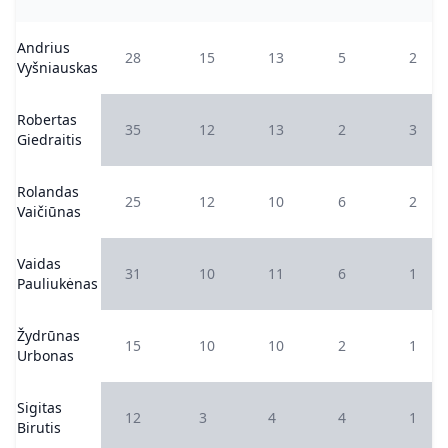
Andrius
28
15
13
5
2
Vyšniauskas
Robertas
35
12
13
2
3
Giedraitis
Rolandas
25
12
10
6
2
Vaičiūnas
Vaidas
31
10
11
6
1
Pauliukėnas
Žydrūnas
15
10
10
2
1
Urbonas
Sigitas
12
3
4
4
1
Birutis