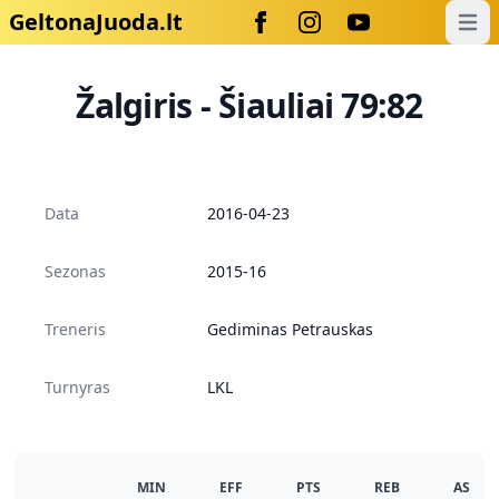
GeltonaJuoda.lt
Open
Žalgiris - Šiauliai 79:82
Data
2016-04-23
Sezonas
2015-16
Treneris
Gediminas Petrauskas
Turnyras
LKL
MIN
EFF
PTS
REB
AS