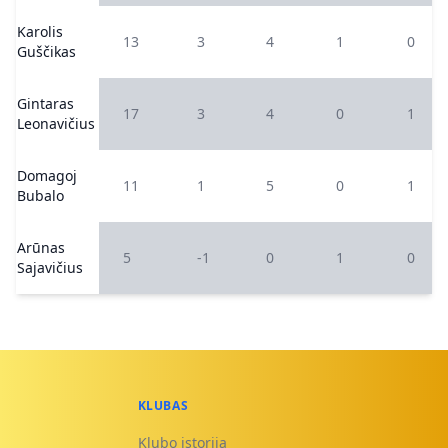
Karolis
13
3
4
1
0
Guščikas
Gintaras
17
3
4
0
1
Leonavičius
Domagoj
11
1
5
0
1
Bubalo
Arūnas
5
-1
0
1
0
Sajavičius
KLUBAS
Klubo istorija