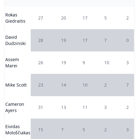
Rokas
27
20
17
5
2
Giedraitis
David
28
19
17
7
0
Dudzinski
Assem
26
19
9
10
3
Marei
Mike Scott
23
14
10
2
7
Cameron
31
13
11
3
2
Ayers
Eividas
15
7
5
2
3
Mološčiakas