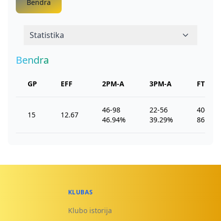
Bendra
Statistika
Bendra
GP
EFF
2PM-A
3PM-A
FTM-A
46-98
22-56
40-46
15
12.67
46.94%
39.29%
86.96%
KLUBAS
Klubo istorija