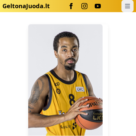
GeltonaJuoda.lt
Open