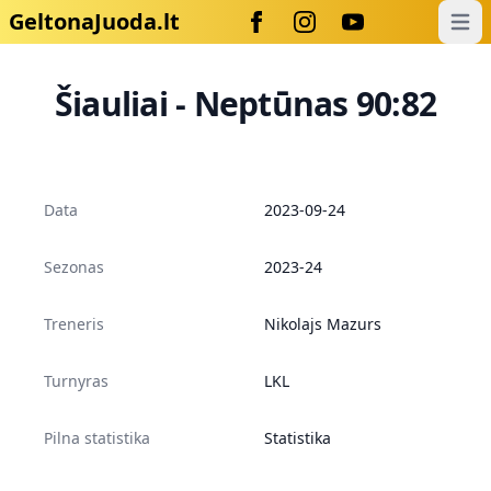
GeltonaJuoda.lt
Open
Šiauliai - Neptūnas 90:82
Data
2023-09-24
Sezonas
2023-24
Treneris
Nikolajs Mazurs
Turnyras
LKL
Pilna statistika
Statistika