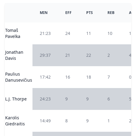
MIN
EFF
PTS
REB
AS
Tomaš
21:23
24
11
10
1
Pavelka
Jonathan
29:37
21
22
2
4
Davis
Paulius
17:42
16
18
7
0
Danusevičius
L.J. Thorpe
24:23
9
9
6
5
Karolis
14:49
8
9
1
2
Giedraitis