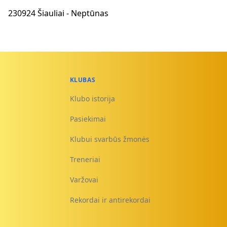
230924 Šiauliai - Neptūnas
KLUBAS
Klubo istorija
Pasiekimai
Klubui svarbūs žmonės
Treneriai
Varžovai
Rekordai ir antirekordai