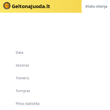
GeltonaJuoda.lt
Klubo istorija
Data
Sezonas
Treneris
Turnyras
Pilna statistika