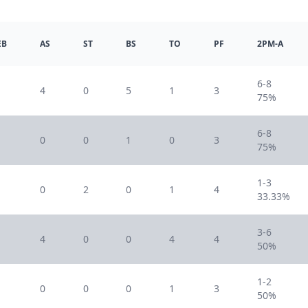
EB
AS
ST
BS
TO
PF
2PM-A
6-8
1
4
0
5
1
3
75%
6-8
1
0
0
1
0
3
75%
1-3
0
2
0
1
4
33.33%
3-6
4
0
0
4
4
50%
1-2
0
0
0
1
3
50%