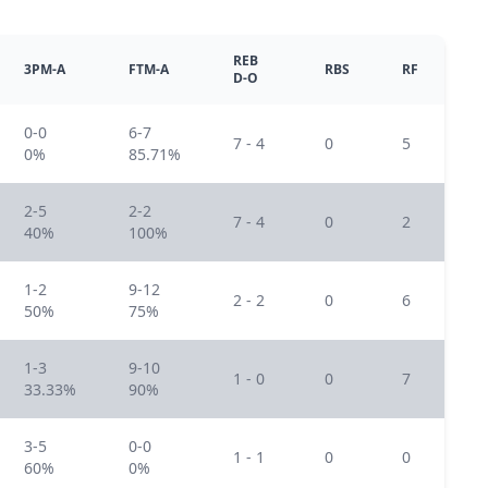
REB
3PM-A
FTM-A
RBS
RF
D-O
0-0
6-7
7 - 4
0
5
0%
85.71%
2-5
2-2
7 - 4
0
2
40%
100%
1-2
9-12
2 - 2
0
6
50%
75%
1-3
9-10
1 - 0
0
7
33.33%
90%
3-5
0-0
1 - 1
0
0
60%
0%