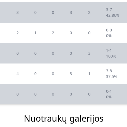
3-7
3
0
0
3
2
42.86%
0-0
2
1
2
0
0
0%
1-1
0
0
0
0
3
100%
3-8
4
0
0
3
1
37.5%
0-1
0
0
0
0
0
0%
Nuotraukų galerijos