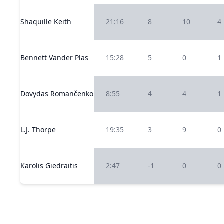
Shaquille Keith
21:16
8
10
4
Bennett Vander Plas
15:28
5
0
1
Dovydas Romančenko
8:55
4
4
1
L.J. Thorpe
19:35
3
9
0
Karolis Giedraitis
2:47
-1
0
0