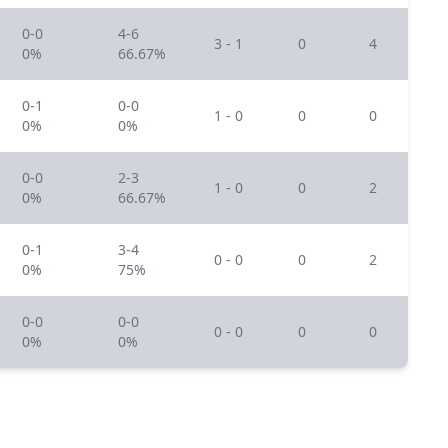
0-0
4-6
3 - 1
0
4
0%
66.67%
0-1
0-0
1 - 0
0
0
0%
0%
0-0
2-3
1 - 0
0
2
0%
66.67%
0-1
3-4
0 - 0
0
2
0%
75%
0-0
0-0
0 - 0
0
0
0%
0%