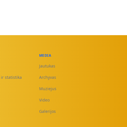
MEDIA
Jautukas
ir statistika
Archyvas
Muziejus
Video
Galerijos