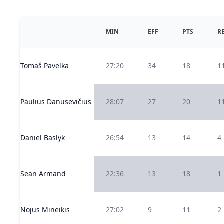
MIN
EFF
PTS
R
Tomaš Pavelka
27:20
34
18
1
Paulius Danusevičius
28:07
27
20
1
Daniel Baslyk
26:54
13
14
4
Sean Armand
22:36
13
18
1
Nojus Mineikis
27:02
9
11
2